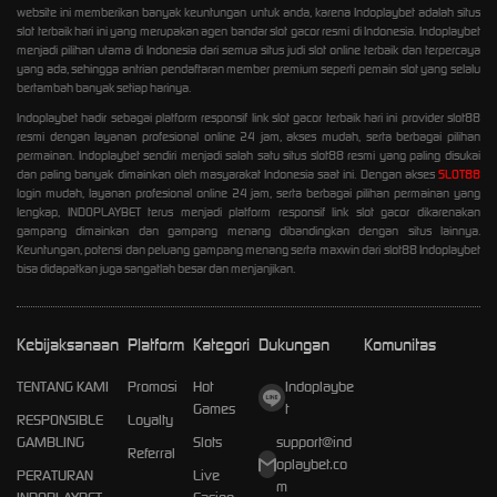
website ini memberikan banyak keuntungan untuk anda, karena Indoplaybet adalah situs
slot terbaik hari ini yang merupakan agen bandar slot gacor resmi di Indonesia. Indoplaybet
menjadi pilihan utama di Indonesia dari semua situs judi slot online terbaik dan terpercaya
yang ada, sehingga antrian pendaftaran member premium seperti pemain slot yang selalu
bertambah banyak setiap harinya.
Indoplaybet hadir sebagai platform responsif link slot gacor terbaik hari ini provider slot88
resmi dengan layanan profesional online 24 jam, akses mudah, serta berbagai pilihan
permainan. Indoplaybet sendiri menjadi salah satu situs slot88 resmi yang paling disukai
dan paling banyak dimainkan oleh masyarakat Indonesia saat ini. Dengan akses
SLOT88
login mudah, layanan profesional online 24 jam, serta berbagai pilihan permainan yang
lengkap, INDOPLAYBET terus menjadi platform responsif link slot gacor dikarenakan
gampang dimainkan dan gampang menang dibandingkan dengan situs lainnya.
Keuntungan, potensi dan peluang gampang menang serta maxwin dari slot88 Indoplaybet
bisa didapatkan juga sangatlah besar dan menjanjikan.
Kebijaksanaan
Platform
Kategori
Dukungan
Komunitas
TENTANG KAMI
Promosi
Hot
Indoplaybe
Games
t
RESPONSIBLE
Loyalty
GAMBLING
Slots
support@ind
Referral
oplaybet.co
PERATURAN
Live
m