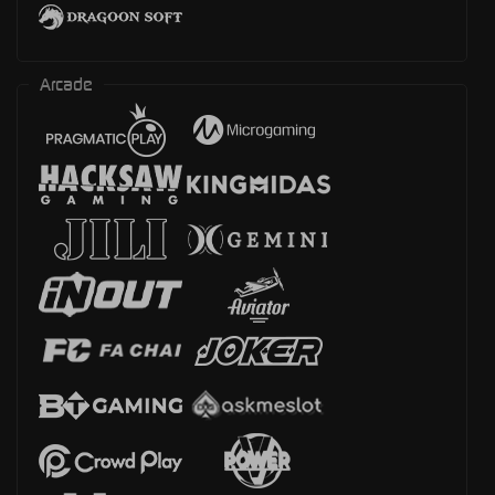
Arcade