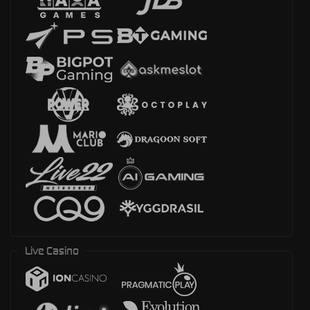
Live Casino