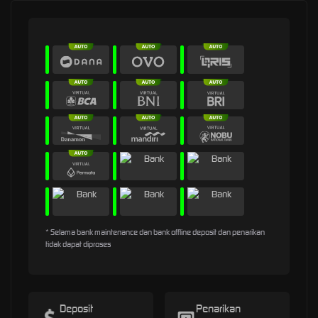
* Selama bank maintenance dan bank offline deposit dan penarikan
tidak dapat diproses
Deposit
Penarikan